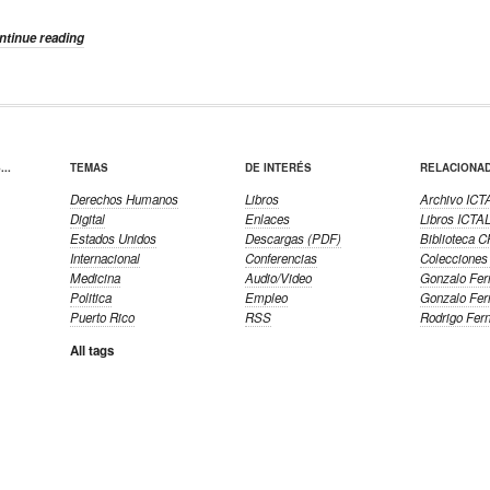
ntinue reading
..
TEMAS
DE INTERÉS
RELACIONA
Derechos Humanos
Libros
Archivo ICT
Digital
Enlaces
Libros ICTA
Estados Unidos
Descargas (PDF)
Biblioteca 
Internacional
Conferencias
Colecciones
Medicina
Audio/Video
Gonzalo Fer
Politica
Empleo
Gonzalo Fer
Puerto Rico
RSS
Rodrigo Fer
All tags