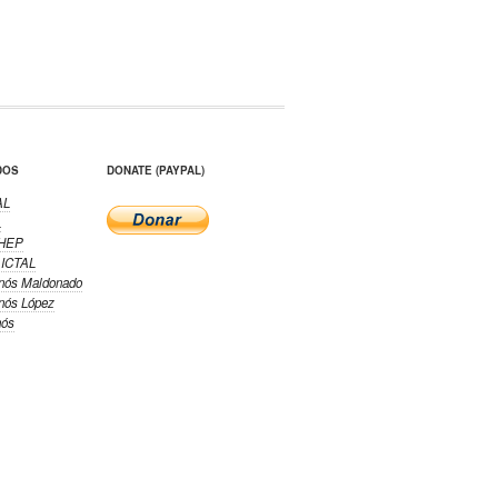
DOS
DONATE (PAYPAL)
AL
L
CHEP
 ICTAL
nós Maldonado
nós López
nós