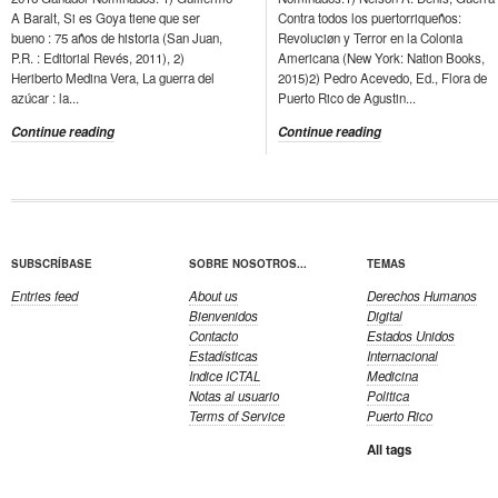
A Baralt, Si es Goya tiene que ser
Contra todos los puertorriqueños:
bueno : 75 años de historia (San Juan,
Revoluciøn y Terror en la Colonia
P.R. : Editorial Revés, 2011), 2)
Americana (New York: Nation Books,
Heriberto Medina Vera, La guerra del
2015)2) Pedro Acevedo, Ed., Flora de
azúcar : la...
Puerto Rico de Agustin...
Continue reading
Continue reading
SUBSCRÍBASE
SOBRE NOSOTROS...
TEMAS
Entries feed
About us
Derechos Humanos
Bienvenidos
Digital
Contacto
Estados Unidos
Estadísticas
Internacional
Indice ICTAL
Medicina
Notas al usuario
Politica
Terms of Service
Puerto Rico
All tags