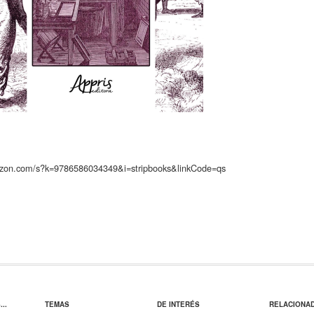
azon.com/s?k=9786586034349&i=stripbooks&linkCode=qs
..
TEMAS
DE INTERÉS
RELACIONA