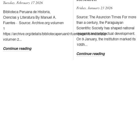
Tuesday, February 17 2026
Friday, January 23 2026
Biblioteca Peruana de Historia,
Source: The Asuncion Times For more
Ciencias y Literatura By Manuel A.
than a century, the Paraguayan
Fuentes · Source: Archive.org volumen
Scientific Society has shaped national
1
research and intellectual development.
https://archive.org/details/bibliotecaperuan01fuen/page/n5/mode/2up
On 9 January, the institution marked its
volumen 2...
105th...
Continue reading
Continue reading