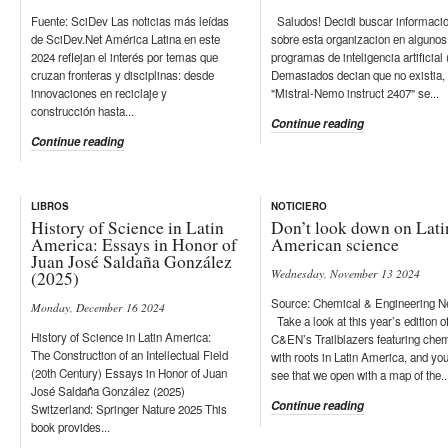
Fuente: SciDev Las noticias más leídas
Saludos! Decidi buscar informaci
de SciDev.Net América Latina en este
sobre esta organizacion en algunos
2024 reflejan el interés por temas que
programas de inteligencia artificial 
cruzan fronteras y disciplinas: desde
Demasiados decian que no existia,
innovaciones en reciclaje y
"Mistral-Nemo instruct 2407" se...
construcción hasta...
Continue reading
Continue reading
LIBROS
NOTICIERO
History of Science in Latin
Don’t look down on Lati
America: Essays in Honor of
American science
Juan José Saldaña González
Wednesday, November 13 2024
(2025)
Source: Chemical & Engineering 
Monday, December 16 2024
Take a look at this year’s edition o
History of Science in Latin America:
C&EN’s Trailblazers featuring che
The Construction of an Intellectual Field
with roots in Latin America, and you
(20th Century) Essays in Honor of Juan
see that we open with a map of the..
José Saldaña González (2025)
Continue reading
Switzerland: Springer Nature 2025 This
book provides...